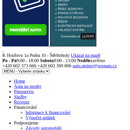
K Hrušovu 1a
Praha 10 - Štěrboholy
Ukázat na mapě
Po - Pá
9:00 - 18:00
Sobota
9:00 - 13:00
Neděle
zavřeno
+420 602 373 666
+420 602 369 806
auto.steiner@seznam.cz
Home
Auta na prodej
Pneuservis
Služby
Recenze
Financování
Informace k financování
Výpočet splátek
Podporujeme
Závody automobilů