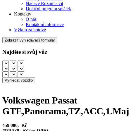
Nadace Rozum a cit
Dotační program splátek
Kontakty
O nás
Kontaktní informace
Výkup za hotové
Zobrazit vyhledávací formulář
Najděte si svůj vůz
Volkswagen Passat
GTE,Panorama,TZ,ACC,1.Maj
459 000,- Kč
(379 339,- Kč bez DPH)