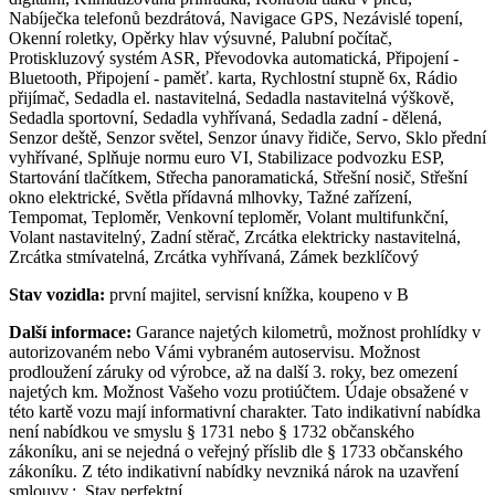
Nabíječka telefonů bezdrátová, Navigace GPS, Nezávislé topení,
Okenní roletky, Opěrky hlav výsuvné, Palubní počítač,
Protiskluzový systém ASR, Převodovka automatická, Připojení -
Bluetooth, Připojení - paměť. karta, Rychlostní stupně 6x, Rádio
přijímač, Sedadla el. nastavitelná, Sedadla nastavitelná výškově,
Sedadla sportovní, Sedadla vyhřívaná, Sedadla zadní - dělená,
Senzor deště, Senzor světel, Senzor únavy řidiče, Servo, Sklo přední
vyhřívané, Splňuje normu euro VI, Stabilizace podvozku ESP,
Startování tlačítkem, Střecha panoramatická, Střešní nosič, Střešní
okno elektrické, Světla přídavná mlhovky, Tažné zařízení,
Tempomat, Teploměr, Venkovní teploměr, Volant multifunkční,
Volant nastavitelný, Zadní stěrač, Zrcátka elektricky nastavitelná,
Zrcátka stmívatelná, Zrcátka vyhřívaná, Zámek bezklíčový
Stav vozidla:
první majitel, servisní knížka, koupeno v B
Další informace:
Garance najetých kilometrů, možnost prohlídky v
autorizovaném nebo Vámi vybraném autoservisu. Možnost
prodloužení záruky od výrobce, až na další 3. roky, bez omezení
najetých km. Možnost Vašeho vozu protiúčtem. Údaje obsažené v
této kartě vozu mají informativní charakter. Tato indikativní nabídka
není nabídkou ve smyslu § 1731 nebo § 1732 občanského
zákoníku, ani se nejedná o veřejný příslib dle § 1733 občanského
zákoníku. Z této indikativní nabídky nevzniká nárok na uzavření
smlouvy.;. Stav perfektní