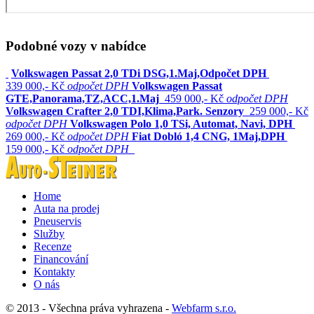
Podobné vozy v nabídce
Volkswagen Passat 2,0 TDi DSG,1.Maj,Odpočet DPH
339 000,- Kč
odpočet DPH
Volkswagen Passat
GTE,Panorama,TZ,ACC,1.Maj
459 000,- Kč
odpočet DPH
Volkswagen Crafter 2,0 TDI,Klima,Park. Senzory
259 000,- Kč
odpočet DPH
Volkswagen Polo 1,0 TSi, Automat, Navi, DPH
269 000,- Kč
odpočet DPH
Fiat Dobló 1,4 CNG, 1Maj,DPH
159 000,- Kč
odpočet DPH
Home
Auta na prodej
Pneuservis
Služby
Recenze
Financování
Kontakty
O nás
© 2013 - Všechna práva vyhrazena -
Webfarm s.r.o.