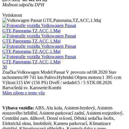
Možnost odpočtu DPH
Vytisknout
30
Značka:
Volkswagen
Model:
Passat
V provozu od:
08.2020
Stav
tachometru:
99 741 km
Palivo:
Hybridní
Objem motoru:
1 395 ccm
Výkon:
115 kW (156 PS)
Dveří / sedadel:
5 / 5
STK:
08.2026
Barva:
šedá sv.
Karoserie:
Kombi
Mám zájem o tento vůz
Výbava vozidla:
ABS, Alu kola, Asistent-brzdový, Asistent-
nouzového brždění, Asistent-parkovací zadní, Asistent-rozjezdový,
Centrální zam. dálkově, Denní svícení, Dětská sedačka Isofix,
Elektrická okna, Imobilizér, Kamera parkovací, Klimatizace
digitální, Klimatizovaná přihrádka, Kontrola tlaku v pneu,