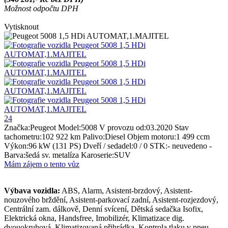
Možnost odpočtu DPH
Vytisknout
24
Značka:
Peugeot
Model:
5008
V provozu od:
03.2020
Stav
tachometru:
102 922 km
Palivo:
Diesel
Objem motoru:
1 499 ccm
Výkon:
96 kW (131 PS)
Dveří / sedadel:
0 / 0
STK:
- neuvedeno -
Barva:
šedá sv. metalíza
Karoserie:
SUV
Mám zájem o tento vůz
Výbava vozidla:
ABS, Alarm, Asistent-brzdový, Asistent-
nouzového brždění, Asistent-parkovací zadní, Asistent-rozjezdový,
Centrální zam. dálkově, Denní svícení, Dětská sedačka Isofix,
Elektrická okna, Handsfree, Imobilizér, Klimatizace dig.
dvouokruhová, Klimatizovaná přihrádka, Kontrola tlaku v pneu,