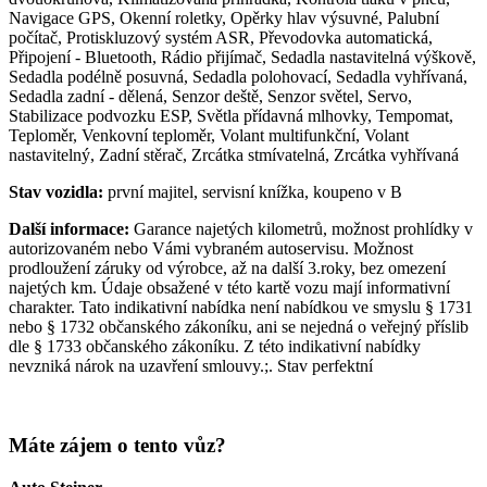
Navigace GPS, Okenní roletky, Opěrky hlav výsuvné, Palubní
počítač, Protiskluzový systém ASR, Převodovka automatická,
Připojení - Bluetooth, Rádio přijímač, Sedadla nastavitelná výškově,
Sedadla podélně posuvná, Sedadla polohovací, Sedadla vyhřívaná,
Sedadla zadní - dělená, Senzor deště, Senzor světel, Servo,
Stabilizace podvozku ESP, Světla přídavná mlhovky, Tempomat,
Teploměr, Venkovní teploměr, Volant multifunkční, Volant
nastavitelný, Zadní stěrač, Zrcátka stmívatelná, Zrcátka vyhřívaná
Stav vozidla:
první majitel, servisní knížka, koupeno v B
Další informace:
Garance najetých kilometrů, možnost prohlídky v
autorizovaném nebo Vámi vybraném autoservisu. Možnost
prodloužení záruky od výrobce, až na další 3.roky, bez omezení
najetých km. Údaje obsažené v této kartě vozu mají informativní
charakter. Tato indikativní nabídka není nabídkou ve smyslu § 1731
nebo § 1732 občanského zákoníku, ani se nejedná o veřejný příslib
dle § 1733 občanského zákoníku. Z této indikativní nabídky
nevzniká nárok na uzavření smlouvy.;. Stav perfektní
Máte zájem o tento vůz?