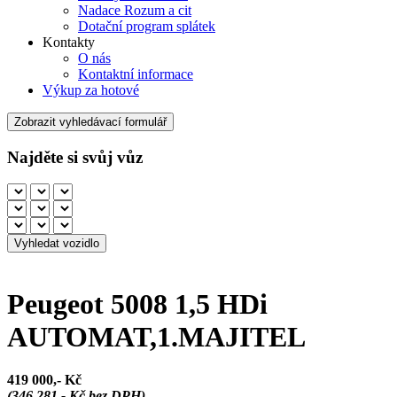
Nadace Rozum a cit
Dotační program splátek
Kontakty
O nás
Kontaktní informace
Výkup za hotové
Zobrazit vyhledávací formulář
Najděte si svůj vůz
Peugeot 5008 1,5 HDi
AUTOMAT,1.MAJITEL
419 000,- Kč
(346 281,- Kč bez DPH)