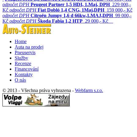
odpočet DPH
Peugeot Partner 1,5 HDI, 1.Maj, DPH
229 000,-
Kč
odpočet DPH
Fiat Dobló 1,4 CNG, 1Maj,DPH
159 000,- Kč
odpočet DPH
Citroën Jumpy 1,6 d 66kw,1.MAJ,DPH
99 000,-
Kč
odpočet DPH
Škoda Fabia 1,2 HTP
29 000,- Kč
Home
Auta na prodej
Pneuservis
Služby
Recenze
Financování
Kontakty
O nás
© 2013 - Všechna práva vyhrazena -
Webfarm s.r.o.