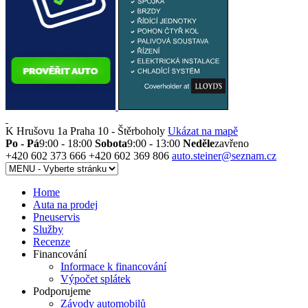
K Hrušovu 1a
Praha 10 - Štěrboholy
Ukázat na mapě
Po - Pá
9:00 - 18:00
Sobota
9:00 - 13:00
Neděle
zavřeno
+420 602 373 666
+420 602 369 806
auto.steiner@seznam.cz
Home
Auta na prodej
Pneuservis
Služby
Recenze
Financování
Informace k financování
Výpočet splátek
Podporujeme
Závody automobilů