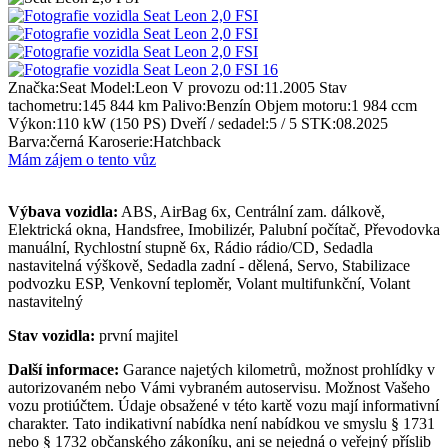
16
Značka:
Seat
Model:
Leon
V provozu od:
11.2005
Stav
tachometru:
145 844 km
Palivo:
Benzín
Objem motoru:
1 984 ccm
Výkon:
110 kW (150 PS)
Dveří / sedadel:
5 / 5
STK:
08.2025
Barva:
černá
Karoserie:
Hatchback
Mám zájem o tento vůz
Výbava vozidla:
ABS, AirBag 6x, Centrální zam. dálkově,
Elektrická okna, Handsfree, Imobilizér, Palubní počítač, Převodovka
manuální, Rychlostní stupně 6x, Rádio rádio/CD, Sedadla
nastavitelná výškově, Sedadla zadní - dělená, Servo, Stabilizace
podvozku ESP, Venkovní teploměr, Volant multifunkční, Volant
nastavitelný
Stav vozidla:
první majitel
Další informace:
Garance najetých kilometrů, možnost prohlídky v
autorizovaném nebo Vámi vybraném autoservisu. Možnost Vašeho
vozu protiúčtem. Údaje obsažené v této kartě vozu mají informativní
charakter. Tato indikativní nabídka není nabídkou ve smyslu § 1731
nebo § 1732 občanského zákoníku, ani se nejedná o veřejný příslib