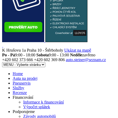
K Hrušovu 1a
Praha 10 - Štěrboholy
Ukázat na mapě
Po - Pá
9:00 - 18:00
Sobota
9:00 - 13:00
Neděle
zavřeno
+420 602 373 666
+420 602 369 806
auto.steiner@seznam.cz
Home
Auta na prodej
Pneuservis
Služby
Recenze
Financování
Informace k financování
Výpočet splátek
Podporujeme
Závody automobilů