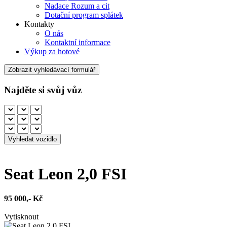
Nadace Rozum a cit
Dotační program splátek
Kontakty
O nás
Kontaktní informace
Výkup za hotové
Zobrazit vyhledávací formulář
Najděte si svůj vůz
Seat Leon 2,0 FSI
95 000,- Kč
Vytisknout