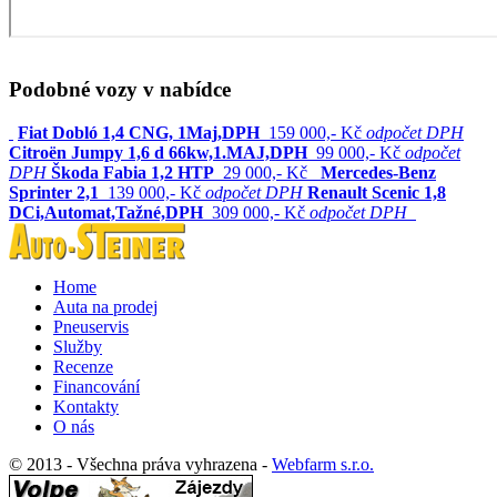
Podobné vozy v nabídce
Fiat Dobló 1,4 CNG, 1Maj,DPH
159 000,- Kč
odpočet DPH
Citroën Jumpy 1,6 d 66kw,1.MAJ,DPH
99 000,- Kč
odpočet
DPH
Škoda Fabia 1,2 HTP
29 000,- Kč
Mercedes-Benz
Sprinter 2,1
139 000,- Kč
odpočet DPH
Renault Scenic 1,8
DCi,Automat,Tažné,DPH
309 000,- Kč
odpočet DPH
Home
Auta na prodej
Pneuservis
Služby
Recenze
Financování
Kontakty
O nás
© 2013 - Všechna práva vyhrazena -
Webfarm s.r.o.