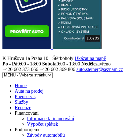
K Hrušovu 1a
Praha 10 - Štěrboholy
Ukázat na mapě
Po - Pá
9:00 - 18:00
Sobota
9:00 - 13:00
Neděle
zavřeno
+420 602 373 666
+420 602 369 806
auto.steiner@seznam.cz
Home
Auta na prodej
Pneuservis
Služby
Recenze
Financování
Informace k financování
Výpočet splátek
Podporujeme
Závody automobilů