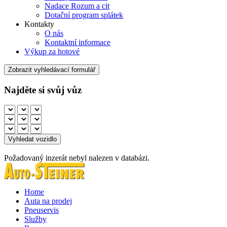
Nadace Rozum a cit
Dotační program splátek
Kontakty
O nás
Kontaktní informace
Výkup za hotové
Zobrazit vyhledávací formulář
Najděte si svůj vůz
Požadovaný inzerát nebyl nalezen v databázi.
Home
Auta na prodej
Pneuservis
Služby