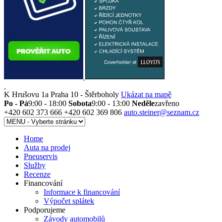
K Hrušovu 1a
Praha 10 - Štěrboholy
Ukázat na mapě
Po - Pá
9:00 - 18:00
Sobota
9:00 - 13:00
Neděle
zavřeno
+420 602 373 666
+420 602 369 806
auto.steiner@seznam.cz
Home
Auta na prodej
Pneuservis
Služby
Recenze
Financování
Informace k financování
Výpočet splátek
Podporujeme
Závody automobilů