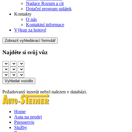
Nadace Rozum a cit
Dotační program splátek
Kontakty
O nás
Kontaktní informace
Výkup za hotové
Zobrazit vyhledávací formulář
Najděte si svůj vůz
Požadovaný inzerát nebyl nalezen v databázi.
Home
Auta na prodej
Pneuservis
Služby