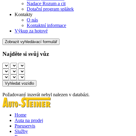
Nadace Rozum a cit
Dotační program splátek
Kontakty
O nás
Kontaktní informace
Výkup za hotové
Zobrazit vyhledávací formulář
Najděte si svůj vůz
Požadovaný inzerát nebyl nalezen v databázi.
Home
Auta na prodej
Pneuservis
Služby