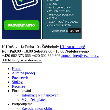
K Hrušovu 1a
Praha 10 - Štěrboholy
Ukázat na mapě
Po - Pá
9:00 - 18:00
Sobota
9:00 - 13:00
Neděle
zavřeno
+420 602 373 666
+420 602 369 806
auto.steiner@seznam.cz
Home
Auta na prodej
Pneuservis
Služby
Recenze
Financování
Informace k financování
Výpočet splátek
Podporujeme
Závody automobilů