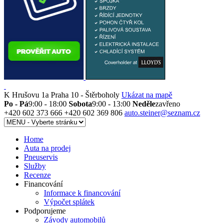
K Hrušovu 1a
Praha 10 - Štěrboholy
Ukázat na mapě
Po - Pá
9:00 - 18:00
Sobota
9:00 - 13:00
Neděle
zavřeno
+420 602 373 666
+420 602 369 806
auto.steiner@seznam.cz
Home
Auta na prodej
Pneuservis
Služby
Recenze
Financování
Informace k financování
Výpočet splátek
Podporujeme
Závody automobilů