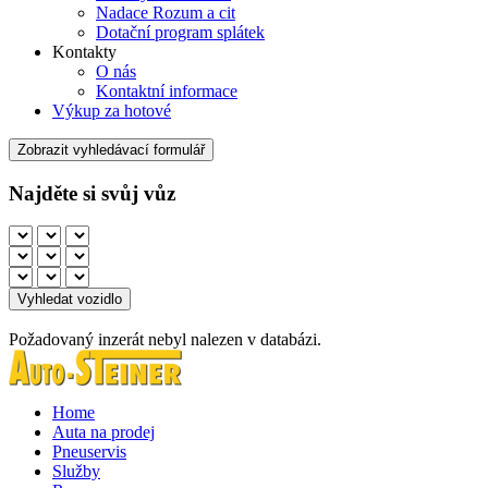
Nadace Rozum a cit
Dotační program splátek
Kontakty
O nás
Kontaktní informace
Výkup za hotové
Zobrazit vyhledávací formulář
Najděte si svůj vůz
Požadovaný inzerát nebyl nalezen v databázi.
Home
Auta na prodej
Pneuservis
Služby