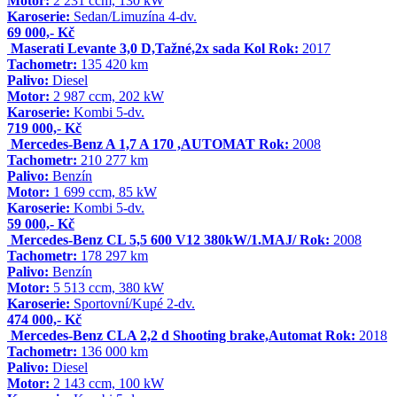
Motor:
2 231 ccm, 130 kW
Karoserie:
Sedan/Limuzína 4-dv.
69 000,- Kč
Maserati Levante 3,0 D,Tažné,2x sada Kol
Rok:
2017
Tachometr:
135 420 km
Palivo:
Diesel
Motor:
2 987 ccm, 202 kW
Karoserie:
Kombi 5-dv.
719 000,- Kč
Mercedes-Benz A 1,7 A 170 ,AUTOMAT
Rok:
2008
Tachometr:
210 277 km
Palivo:
Benzín
Motor:
1 699 ccm, 85 kW
Karoserie:
Kombi 5-dv.
59 000,- Kč
Mercedes-Benz CL 5,5 600 V12 380kW/1.MAJ/
Rok:
2008
Tachometr:
178 297 km
Palivo:
Benzín
Motor:
5 513 ccm, 380 kW
Karoserie:
Sportovní/Kupé 2-dv.
474 000,- Kč
Mercedes-Benz CLA 2,2 d Shooting brake,Automat
Rok:
2018
Tachometr:
136 000 km
Palivo:
Diesel
Motor:
2 143 ccm, 100 kW