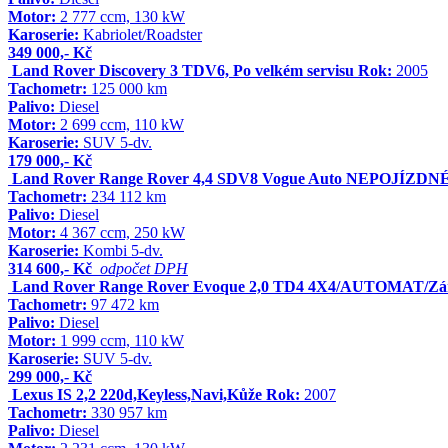
Motor:
2 777 ccm, 130 kW
Karoserie:
Kabriolet/Roadster
349 000,- Kč
Land Rover Discovery 3 TDV6, Po velkém servisu
Rok:
2005
Tachometr:
125 000 km
Palivo:
Diesel
Motor:
2 699 ccm, 110 kW
Karoserie:
SUV 5-dv.
179 000,- Kč
Land Rover Range Rover 4,4 SDV8 Vogue Auto NEPOJÍZDN
Tachometr:
234 112 km
Palivo:
Diesel
Motor:
4 367 ccm, 250 kW
Karoserie:
Kombi 5-dv.
314 600,- Kč
odpočet DPH
Land Rover Range Rover Evoque 2,0 TD4 4X4/AUTOMAT/Zá
Tachometr:
97 472 km
Palivo:
Diesel
Motor:
1 999 ccm, 110 kW
Karoserie:
SUV 5-dv.
299 000,- Kč
Lexus IS 2,2 220d,Keyless,Navi,Kůže
Rok:
2007
Tachometr:
330 957 km
Palivo:
Diesel