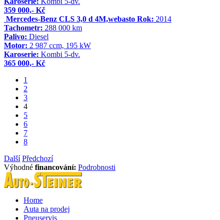
Karoserie:
Kombi 5-dv.
359 000,- Kč
Mercedes-Benz CLS 3,0 d 4M,webasto
Rok:
2014
Tachometr:
288 000 km
Palivo:
Diesel
Motor:
2 987 ccm, 195 kW
Karoserie:
Kombi 5-dv.
365 000,- Kč
1
2
3
4
5
6
7
8
Další
Předchozí
Výhodné
financování:
Podrobnosti
Home
Auta na prodej
Pneuservis