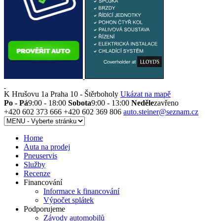
K Hrušovu 1a
Praha 10 - Štěrboholy
Ukázat na mapě
Po - Pá
9:00 - 18:00
Sobota
9:00 - 13:00
Neděle
zavřeno
+420 602 373 666
+420 602 369 806
auto.steiner@seznam.cz
Home
Auta na prodej
Pneuservis
Služby
Recenze
Financování
Informace k financování
Výpočet splátek
Podporujeme
Závody automobilů