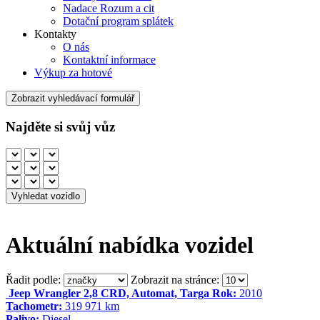
Nadace Rozum a cit
Dotační program splátek
Kontakty
O nás
Kontaktní informace
Výkup za hotové
Zobrazit vyhledávací formulář
Najděte si svůj vůz
Aktuální nabídka vozidel
Řadit podle:
Zobrazit na stránce:
Jeep Wrangler 2,8 CRD, Automat, Targa
Rok:
2010
Tachometr:
319 971 km
Palivo:
Diesel